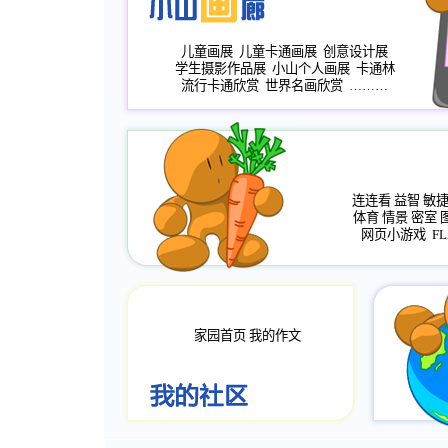
儿童画展
儿童卡通画展
创意设计展
学生摄影作品展
小山个人画展
卡通林
流行卡通欣赏
世界名画欣赏
………
连连看
益智
敏
体育
情景
密室
网页小游戏
FL
家园首页
我的作文