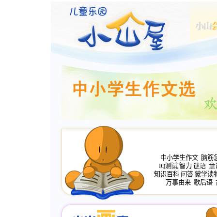
中小学生作文
脑筋
IQ测试
智力
谜语
童
知识百科
问答
蒙学读
万事由来
歇后语