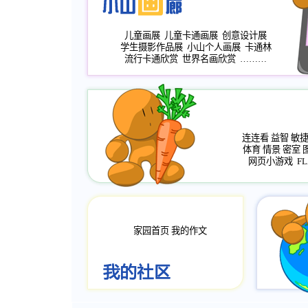
儿童画展
儿童卡通画展
创意设计展
学生摄影作品展
小山个人画展
卡通林
流行卡通欣赏
世界名画欣赏
………
连连看
益智
敏
体育
情景
密室
网页小游戏
FL
家园首页
我的作文