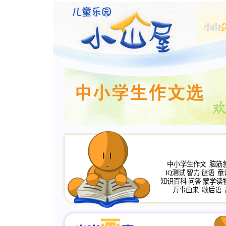
中小学生作文
脑筋
IQ测试
智力
谜语
童
知识百科
问答
蒙学读
万事由来
歇后语