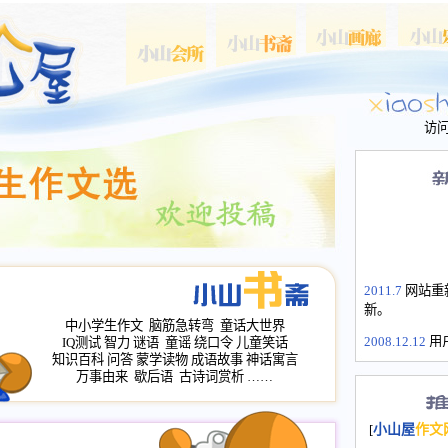
访
2011.7
网站重
新。
中小学生作文
脑筋急转弯
童话大世界
2008.12.12
用
IQ测试
智力
谜语
童谣
绕口令
儿童笑话
山屋主站、作
知识百科
问答
蒙学读物
成语故事
神话寓言
长会、家园网
万事由来
歇后语
古诗词赏析
……
次注册全部通
2008.12.12
家
[
小山屋
作文
名：s.xiaosha