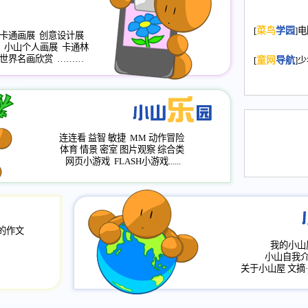
2008.11.20
为
[
菜鸟
学园
]
年，2009版
卡通画展
创意设计展
小山个人画展
卡通林
升级改版，小
世界名画欣赏
………
[
童网
导航
]
小山画廊均增
2008.11.1
作文
评分、顶功能
2008.6.1
各栏
连连看
益智
敏捷
MM
动作冒险
2008.2.12
论坛
体育
情景
密室
图片观察
综合类
网页小游戏
FLASH小游戏......
的作文
我的小山
小山自我
关于小山屋
文摘