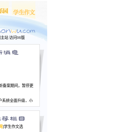
问主站
访问08版
新备案期间，暂停更
户系统全面升级，小
文网、学生作文、家
－个人空间，用户一
行。
园网正式运行，域
网
]学生作文选
nwu.com。