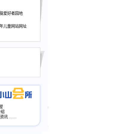
迎接小山屋建站10周
电脑爱好者园地
提前启用，小山屋全面
山会所、小山书斋、
少年儿童网站网址
加多个新栏目。。
网升级改版，增加
，作文宝典改版。
目全面大改版
改版
屋
介绍
·资讯
……