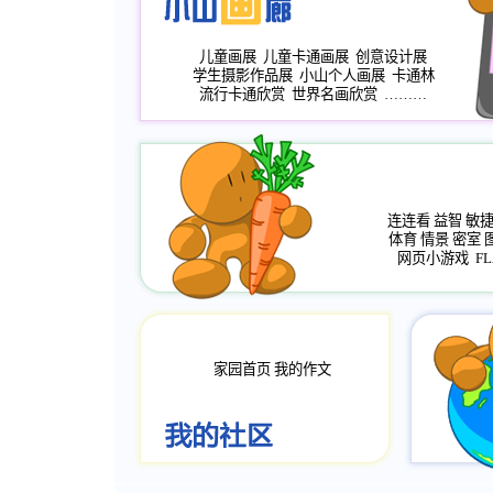
儿童画展
儿童卡通画展
创意设计展
学生摄影作品展
小山个人画展
卡通林
流行卡通欣赏
世界名画欣赏
………
连连看
益智
敏
体育
情景
密室
网页小游戏
FL
家园首页
我的作文