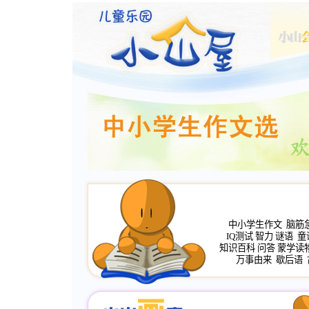
中小学生作文
脑筋
IQ测试
智力
谜语
童
知识百科
问答
蒙学读
万事由来
歇后语