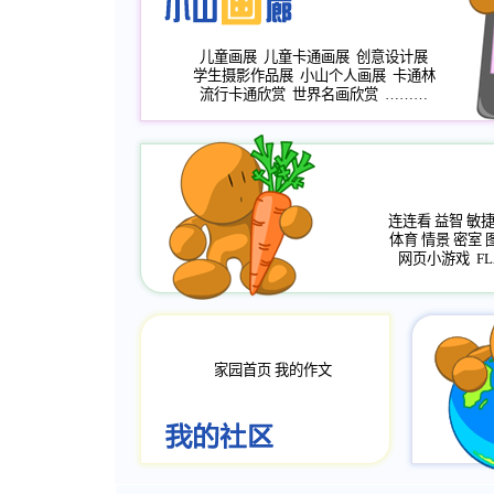
儿童画展
儿童卡通画展
创意设计展
学生摄影作品展
小山个人画展
卡通林
流行卡通欣赏
世界名画欣赏
………
连连看
益智
敏
体育
情景
密室
网页小游戏
FL
家园首页
我的作文