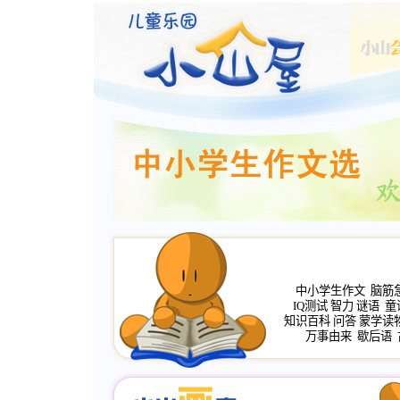
中小学生作文
脑筋
IQ测试
智力
谜语
童
知识百科
问答
蒙学读
万事由来
歇后语