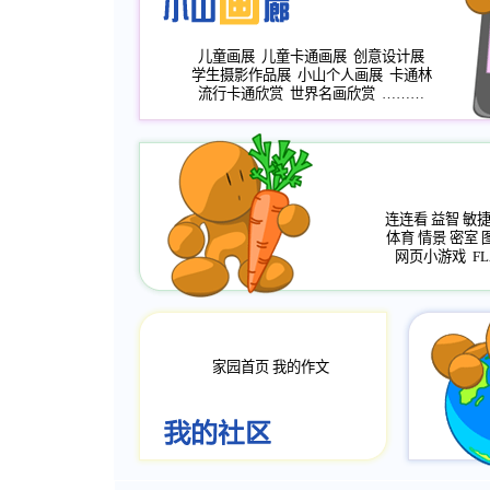
儿童画展
儿童卡通画展
创意设计展
学生摄影作品展
小山个人画展
卡通林
流行卡通欣赏
世界名画欣赏
………
连连看
益智
敏
体育
情景
密室
网页小游戏
FL
家园首页
我的作文