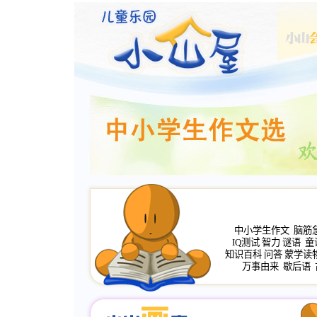
中小学生作文
脑筋
IQ测试
智力
谜语
童
知识百科
问答
蒙学读
万事由来
歇后语