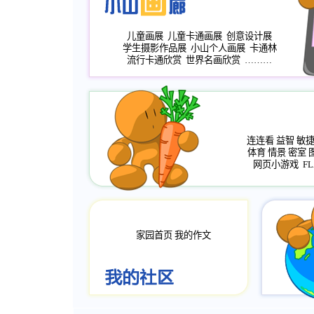
儿童画展
儿童卡通画展
创意设计展
学生摄影作品展
小山个人画展
卡通林
流行卡通欣赏
世界名画欣赏
………
连连看
益智
敏
体育
情景
密室
网页小游戏
FL
家园首页
我的作文