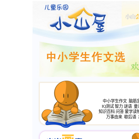
中小学生作文
脑筋
IQ测试
智力
谜语
童
知识百科
问答
蒙学读
万事由来
歇后语