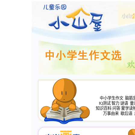
中小学生作文
脑筋
IQ测试
智力
谜语
童
知识百科
问答
蒙学读
万事由来
歇后语