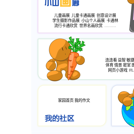
儿童画展
儿童卡通画展
创意设计展
学生摄影作品展
小山个人画展
卡通林
流行卡通欣赏
世界名画欣赏
………
连连看
益智
敏
体育
情景
密室
网页小游戏
FL
家园首页
我的作文