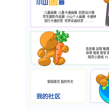
儿童画展
儿童卡通画展
创意设计展
学生摄影作品展
小山个人画展
卡通林
流行卡通欣赏
世界名画欣赏
………
连连看
益智
敏
体育
情景
密室
网页小游戏
FL
家园首页
我的作文