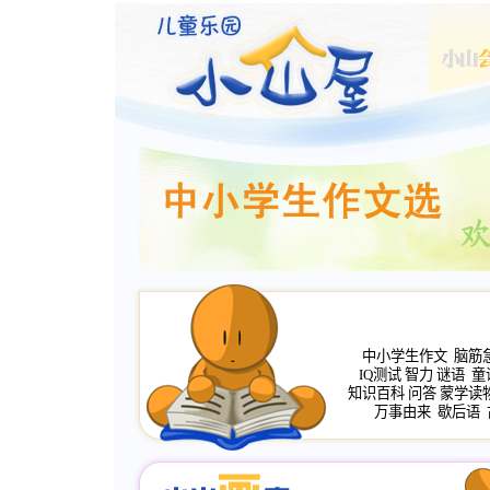
中小学生作文
脑筋
IQ测试
智力
谜语
童
知识百科
问答
蒙学读
万事由来
歇后语