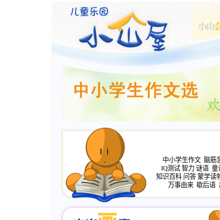
中小学生作文
脑筋
IQ测试
智力
谜语
童
知识百科
问答
蒙学读
万事由来
歇后语