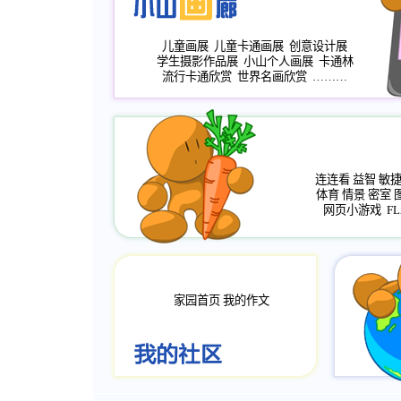
儿童画展
儿童卡通画展
创意设计展
学生摄影作品展
小山个人画展
卡通林
流行卡通欣赏
世界名画欣赏
………
连连看
益智
敏
体育
情景
密室
网页小游戏
FL
家园首页
我的作文