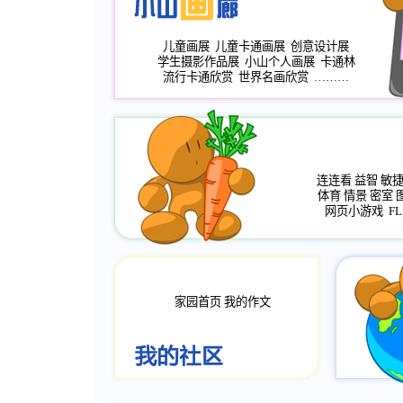
儿童画展
儿童卡通画展
创意设计展
学生摄影作品展
小山个人画展
卡通林
流行卡通欣赏
世界名画欣赏
………
连连看
益智
敏
体育
情景
密室
网页小游戏
FL
家园首页
我的作文