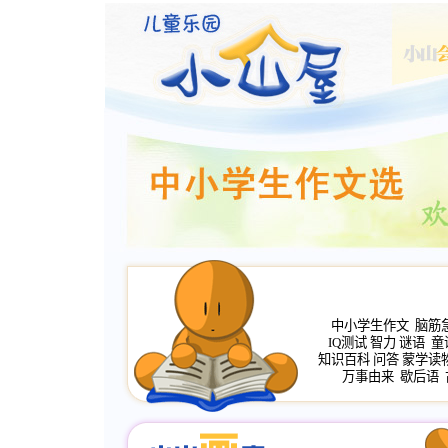
中小学生作文
脑筋
IQ测试
智力
谜语
童
知识百科
问答
蒙学读
万事由来
歇后语