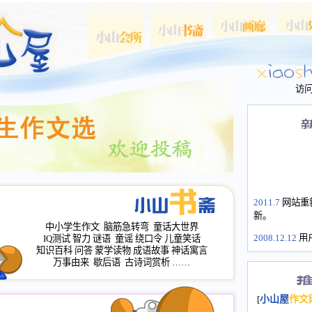
访
2011.7
网站重
新。
中小学生作文
脑筋急转弯
童话大世界
2008.12.12
用
IQ测试
智力
谜语
童谣
绕口令
儿童笑话
山屋主站、作
知识百科
问答
蒙学读物
成语故事
神话寓言
长会、家园网
万事由来
歇后语
古诗词赏析
……
次注册全部通
2008.12.12
家
[
小山屋
作文
名：s.xiaosha