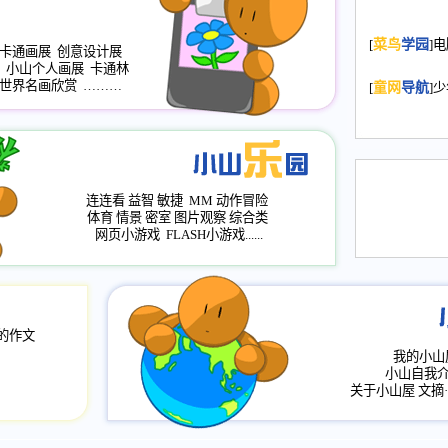
2008.11.20
为
[
菜鸟
学园
]
年，2009版
卡通画展
创意设计展
小山个人画展
卡通林
升级改版，小
世界名画欣赏
………
[
童网
导航
]
小山画廊均增
2008.11.1
作文
评分、顶功能
2008.6.1
各栏
连连看
益智
敏捷
MM
动作冒险
2008.2.12
论坛
体育
情景
密室
图片观察
综合类
网页小游戏
FLASH小游戏......
的作文
我的小山
小山自我
关于小山屋
文摘