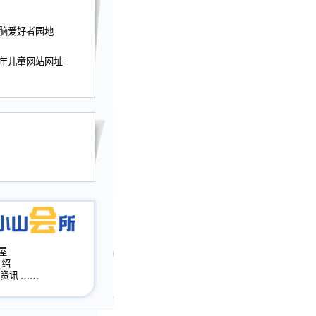
迎接小山屋建站10周
电脑爱好者园地
提前启用，小山屋全面
山会所、小山书斋、
少年儿童网站网址
加多个新栏目。。
网升级改版，增加
，作文宝典改版。
目全面大改版
改版
屋
介绍
·资讯
……