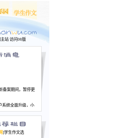
问主站
访问08版
新备案期间，暂停更
户系统全面升级，小
文网、学生作文、家
－个人空间，用户一
行。
园网正式运行，域
网
]学生作文选
nwu.com。