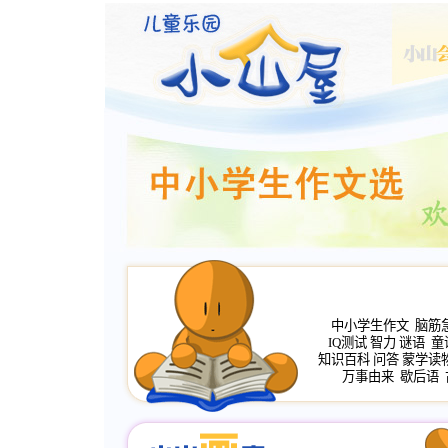
中小学生作文
脑筋
IQ测试
智力
谜语
童
知识百科
问答
蒙学读
万事由来
歇后语