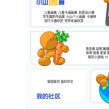
儿童画展
儿童卡通画展
创意设计展
学生摄影作品展
小山个人画展
卡通林
流行卡通欣赏
世界名画欣赏
………
连连看
益智
敏
体育
情景
密室
网页小游戏
FL
家园首页
我的作文