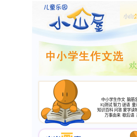
中小学生作文
脑筋
IQ测试
智力
谜语
童
知识百科
问答
蒙学读
万事由来
歇后语