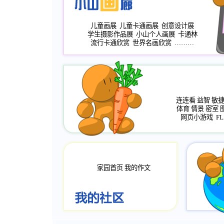
儿童画展
儿童卡通画展
创意设计展
学生摄影作品展
小山个人画展
卡通林
流行卡通欣赏
世界名画欣赏
………
连连看
益智
敏
体育
情景
密室
网页小游戏
FL
家园首页
我的作文