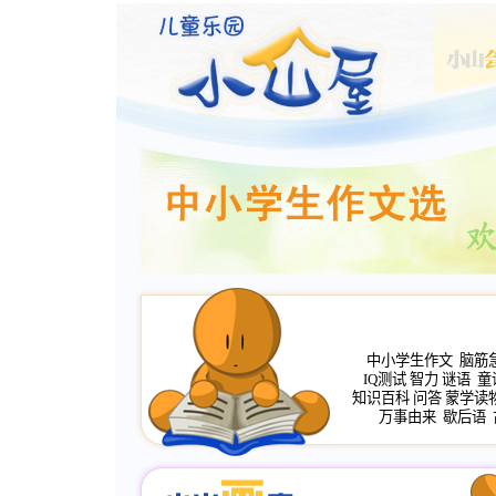
中小学生作文
脑筋
IQ测试
智力
谜语
童
知识百科
问答
蒙学读
万事由来
歇后语