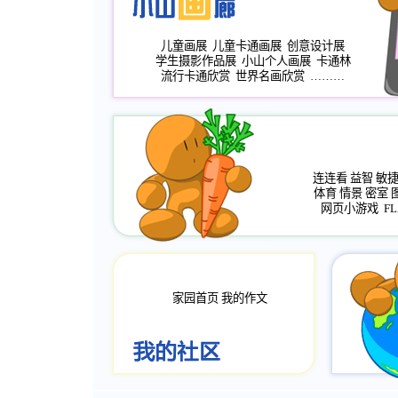
儿童画展
儿童卡通画展
创意设计展
学生摄影作品展
小山个人画展
卡通林
流行卡通欣赏
世界名画欣赏
………
连连看
益智
敏
体育
情景
密室
网页小游戏
FL
家园首页
我的作文