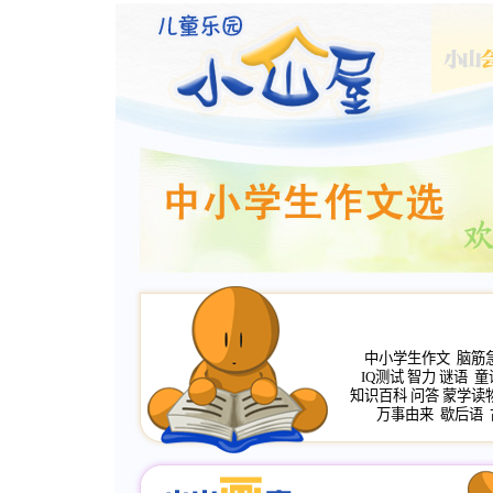
中小学生作文
脑筋
IQ测试
智力
谜语
童
知识百科
问答
蒙学读
万事由来
歇后语