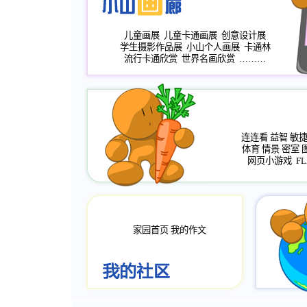
儿童画展
儿童卡通画展
创意设计展
学生摄影作品展
小山个人画展
卡通林
流行卡通欣赏
世界名画欣赏
………
连连看
益智
敏
体育
情景
密室
网页小游戏
FL
家园首页
我的作文