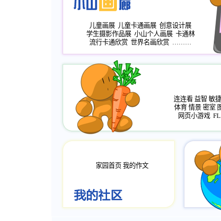
儿童画展
儿童卡通画展
创意设计展
学生摄影作品展
小山个人画展
卡通林
流行卡通欣赏
世界名画欣赏
………
连连看
益智
敏
体育
情景
密室
网页小游戏
FL
家园首页
我的作文