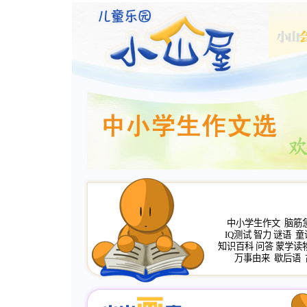
中小学生作文
脑筋
IQ测试
智力
谜语
童
知识百科
问答
蒙学读
万事由来
歇后语