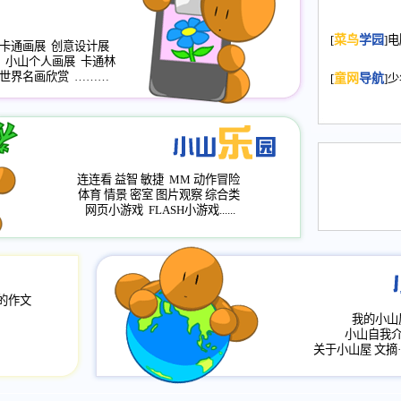
2008.11.20
为
[
菜鸟
学园
]
年，2009版
卡通画展
创意设计展
小山个人画展
卡通林
升级改版，小
世界名画欣赏
………
[
童网
导航
]
小山画廊均增
2008.11.1
作文
评分、顶功能
2008.6.1
各栏
连连看
益智
敏捷
MM
动作冒险
2008.2.12
论坛
体育
情景
密室
图片观察
综合类
网页小游戏
FLASH小游戏......
的作文
我的小山
小山自我
关于小山屋
文摘