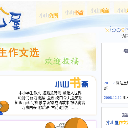
访
2011.7
网站重
新。
中小学生作文
脑筋急转弯
童话大世界
2008.12.12
用
IQ测试
智力
谜语
童谣
绕口令
儿童笑话
山屋主站、作
知识百科
问答
蒙学读物
成语故事
神话寓言
万事由来
歇后语
古诗词赏析
……
长会、家园网
次注册全部通
2008.12.12
家
[
小山屋
作文
名：s.xiaosha