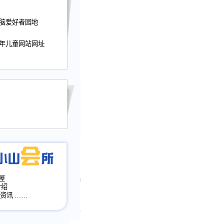
迎接小山屋建站10周
电脑爱好者园地
提前启用，小山屋全面
山会所、小山书斋、
少年儿童网站网址
加多个新栏目。。
网升级改版，增加
，作文宝典改版。
目全面大改版
改版
屋
介绍
·资讯
……