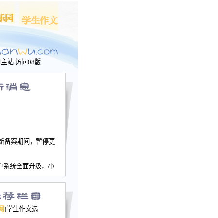
问主站
访问08版
新备案期间，暂停更
户系统全面升级，小
文网、学生作文、家
－个人空间，用户一
行。
园网正式运行，域
网
]学生作文选
nwu.com。