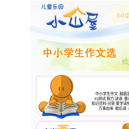
中小学生作文
脑筋
IQ测试
智力
谜语
童
知识百科
问答
蒙学读
万事由来
歇后语