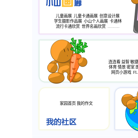
儿童画展
儿童卡通画展
创意设计展
学生摄影作品展
小山个人画展
卡通林
流行卡通欣赏
世界名画欣赏
………
连连看
益智
敏
体育
情景
密室
网页小游戏
FL
家园首页
我的作文