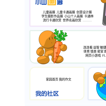
儿童画展
儿童卡通画展
创意设计展
学生摄影作品展
小山个人画展
卡通林
流行卡通欣赏
世界名画欣赏
………
连连看
益智
敏
体育
情景
密室
网页小游戏
FL
家园首页
我的作文