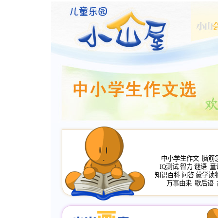
中小学生作文
脑筋
IQ测试
智力
谜语
童
知识百科
问答
蒙学读
万事由来
歇后语