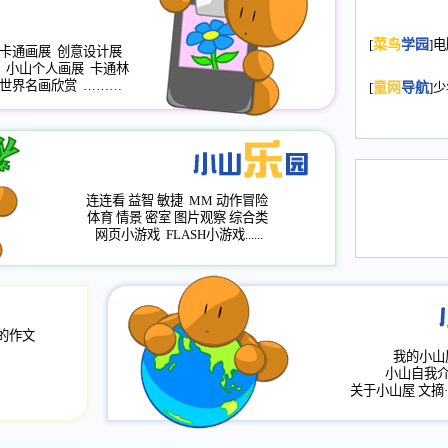
2008.11.20
为
[
菜鸟
学园
]
年，2009版
卡通画展
创意设计展
小山个人画展
卡通林
升级改版，小
世界名画欣赏
………
[
童网
导航
]
小山画廊均增
2008.11.1
作文
评分、顶功能
2008.6.1
各栏
连连看
益智
敏捷
MM
动作冒险
2008.2.12
论坛
体育
情景
密室
图片观察
综合类
网页小游戏
FLASH小游戏......
的作文
我的小山
小山自我
关于小山屋
文摘