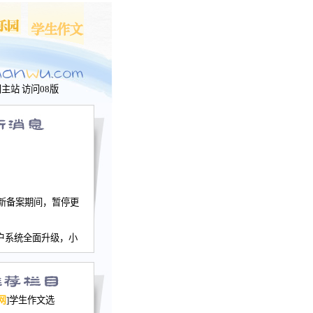
问主站
访问08版
新备案期间，暂停更
户系统全面升级，小
文网、学生作文、家
－个人空间，用户一
行。
园网正式运行，域
网
]学生作文选
nwu.com。