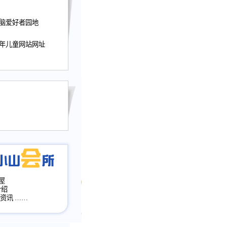
迎接小山屋建站10周
电脑爱好者园地
提前启用，小山屋全面
山会所、小山书斋、
少年儿童网站网址
加多个新栏目。。
网升级改版，增加
，作文宝典改版。
目全面大改版
改版
屋
介绍
·资讯
……