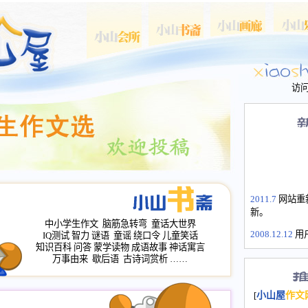
访
2011.7
网站重
新。
中小学生作文
脑筋急转弯
童话大世界
2008.12.12
用
IQ测试
智力
谜语
童谣
绕口令
儿童笑话
山屋主站、作
知识百科
问答
蒙学读物
成语故事
神话寓言
长会、家园网
万事由来
歇后语
古诗词赏析
……
次注册全部通
2008.12.12
家
[
小山屋
作文
名：s.xiaosha