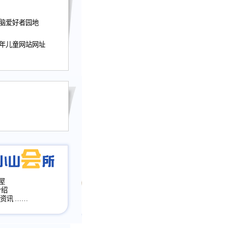
迎接小山屋建站10周
电脑爱好者园地
提前启用，小山屋全面
山会所、小山书斋、
少年儿童网站网址
加多个新栏目。。
网升级改版，增加
，作文宝典改版。
目全面大改版
改版
屋
介绍
·资讯
……