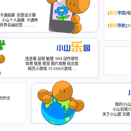
2008.11.20
为
[
菜鸟
学园
]
年，2009版
卡通画展
创意设计展
小山个人画展
卡通林
升级改版，小
世界名画欣赏
………
[
童网
导航
]
小山画廊均增
2008.11.1
作文
评分、顶功能
2008.6.1
各栏
连连看
益智
敏捷
MM
动作冒险
2008.2.12
论坛
体育
情景
密室
图片观察
综合类
网页小游戏
FLASH小游戏......
的作文
我的小山
小山自我
关于小山屋
文摘