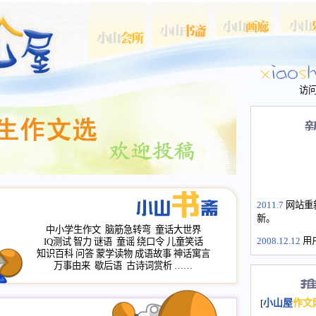
访
2011.7
网站重
新。
中小学生作文
脑筋急转弯
童话大世界
2008.12.12
用
IQ测试
智力
谜语
童谣
绕口令
儿童笑话
山屋主站、作
知识百科
问答
蒙学读物
成语故事
神话寓言
万事由来
歇后语
古诗词赏析
……
长会、家园网
次注册全部通
2008.12.12
家
[
小山屋
作文
名：s.xiaosha