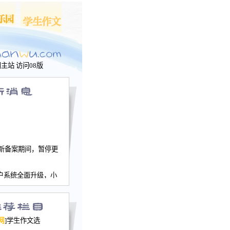
问主站
访问08版
新备案期间，暂停更
户系统全面升级，小
文网、学生作文、家
－个人空间，用户一
行。
园网正式运行，域
网
]学生作文选
nwu.com。