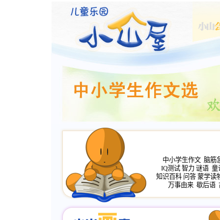
中小学生作文
脑筋
IQ测试
智力
谜语
童
知识百科
问答
蒙学读
万事由来
歇后语