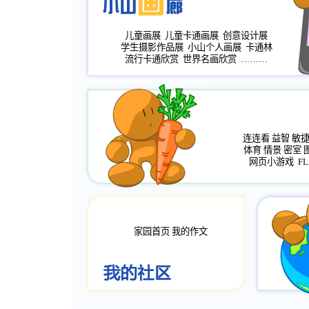
儿童画展
儿童卡通画展
创意设计展
学生摄影作品展
小山个人画展
卡通林
流行卡通欣赏
世界名画欣赏
………
连连看
益智
敏
体育
情景
密室
网页小游戏
FL
家园首页
我的作文