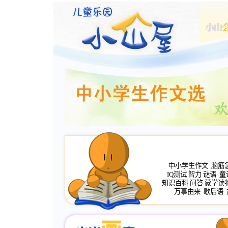
中小学生作文
脑筋
IQ测试
智力
谜语
童
知识百科
问答
蒙学读
万事由来
歇后语