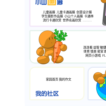
儿童画展
儿童卡通画展
创意设计展
学生摄影作品展
小山个人画展
卡通林
流行卡通欣赏
世界名画欣赏
………
连连看
益智
敏
体育
情景
密室
网页小游戏
FL
家园首页
我的作文