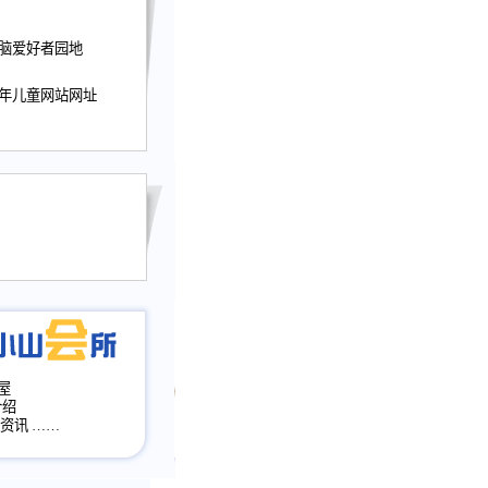
迎接小山屋建站10周
电脑爱好者园地
提前启用，小山屋全面
山会所、小山书斋、
少年儿童网站网址
加多个新栏目。。
网升级改版，增加
，作文宝典改版。
目全面大改版
改版
屋
介绍
·资讯
……