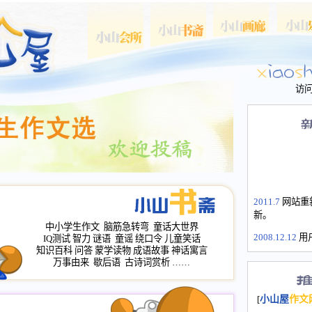
访
2011.7
网站重
新。
中小学生作文
脑筋急转弯
童话大世界
2008.12.12
用
IQ测试
智力
谜语
童谣
绕口令
儿童笑话
山屋主站、作
知识百科
问答
蒙学读物
成语故事
神话寓言
长会、家园网
万事由来
歇后语
古诗词赏析
……
次注册全部通
2008.12.12
家
[
小山屋
作文
名：s.xiaosha