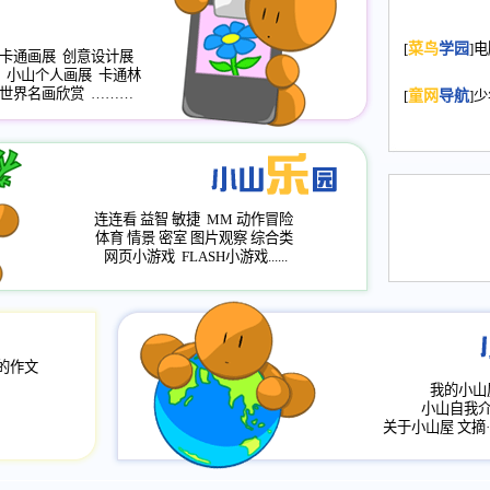
2008.11.20
为
[
菜鸟
学园
]
年，2009版
卡通画展
创意设计展
小山个人画展
卡通林
升级改版，小
世界名画欣赏
………
[
童网
导航
]
小山画廊均增
2008.11.1
作文
评分、顶功能
2008.6.1
各栏
连连看
益智
敏捷
MM
动作冒险
2008.2.12
论坛
体育
情景
密室
图片观察
综合类
网页小游戏
FLASH小游戏......
的作文
我的小山
小山自我
关于小山屋
文摘