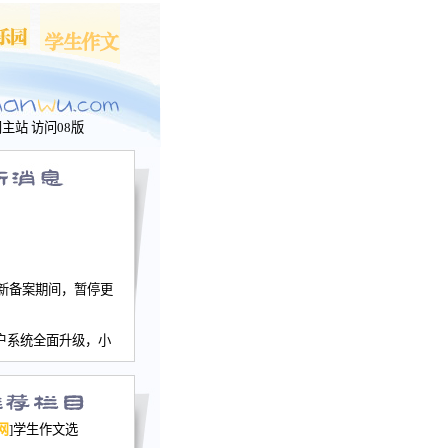
问主站
访问08版
新备案期间，暂停更
户系统全面升级，小
文网、学生作文、家
－个人空间，用户一
行。
园网正式运行，域
网
]学生作文选
nwu.com。