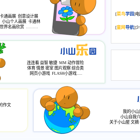
2008.11.20
为
[
菜鸟
学园
]
年，2009版
卡通画展
创意设计展
小山个人画展
卡通林
升级改版，小
世界名画欣赏
………
[
童网
导航
]
小山画廊均增
2008.11.1
作文
评分、顶功能
2008.6.1
各栏
连连看
益智
敏捷
MM
动作冒险
2008.2.12
论坛
体育
情景
密室
图片观察
综合类
网页小游戏
FLASH小游戏......
的作文
我的小山
小山自我
关于小山屋
文摘