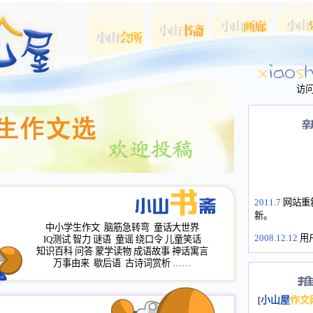
访
2011.7
网站重
新。
中小学生作文
脑筋急转弯
童话大世界
2008.12.12
用
IQ测试
智力
谜语
童谣
绕口令
儿童笑话
山屋主站、作
知识百科
问答
蒙学读物
成语故事
神话寓言
长会、家园网
万事由来
歇后语
古诗词赏析
……
次注册全部通
2008.12.12
家
[
小山屋
作文
名：s.xiaosha