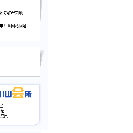
迎接小山屋建站10周
电脑爱好者园地
提前启用，小山屋全面
山会所、小山书斋、
少年儿童网站网址
加多个新栏目。。
网升级改版，增加
，作文宝典改版。
目全面大改版
改版
屋
介绍
·资讯
……