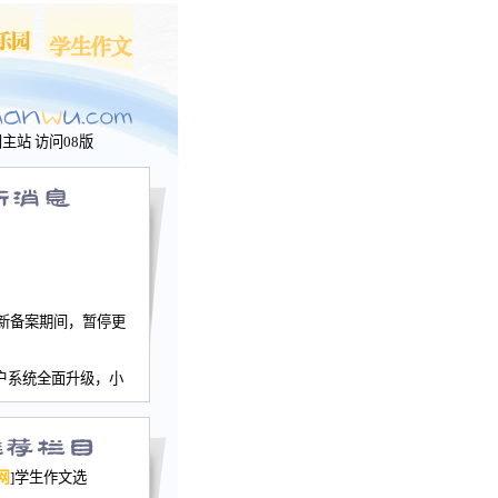
问主站
访问08版
新备案期间，暂停更
户系统全面升级，小
文网、学生作文、家
－个人空间，用户一
行。
园网正式运行，域
网
]学生作文选
nwu.com。