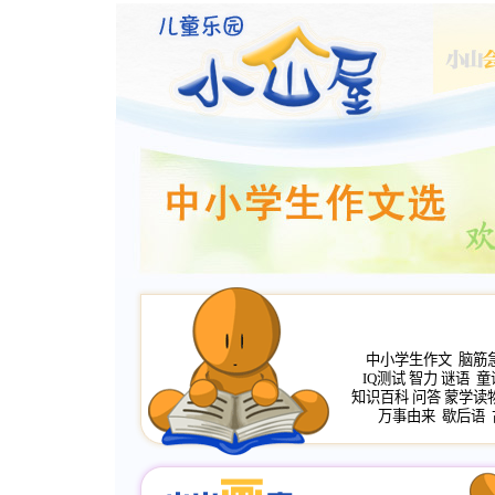
中小学生作文
脑筋
IQ测试
智力
谜语
童
知识百科
问答
蒙学读
万事由来
歇后语