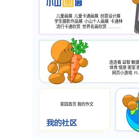
儿童画展
儿童卡通画展
创意设计展
学生摄影作品展
小山个人画展
卡通林
流行卡通欣赏
世界名画欣赏
………
连连看
益智
敏
体育
情景
密室
网页小游戏
FL
家园首页
我的作文