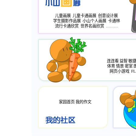
儿童画展
儿童卡通画展
创意设计展
学生摄影作品展
小山个人画展
卡通林
流行卡通欣赏
世界名画欣赏
………
连连看
益智
敏
体育
情景
密室
网页小游戏
FL
家园首页
我的作文