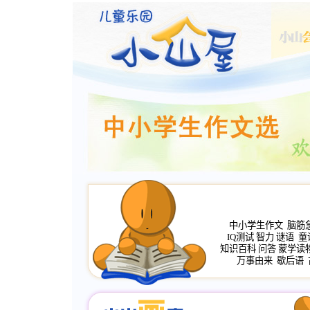
中小学生作文
脑筋
IQ测试
智力
谜语
童
知识百科
问答
蒙学读
万事由来
歇后语