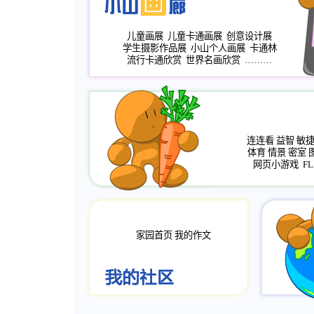
儿童画展
儿童卡通画展
创意设计展
学生摄影作品展
小山个人画展
卡通林
流行卡通欣赏
世界名画欣赏
………
连连看
益智
敏
体育
情景
密室
网页小游戏
FL
家园首页
我的作文