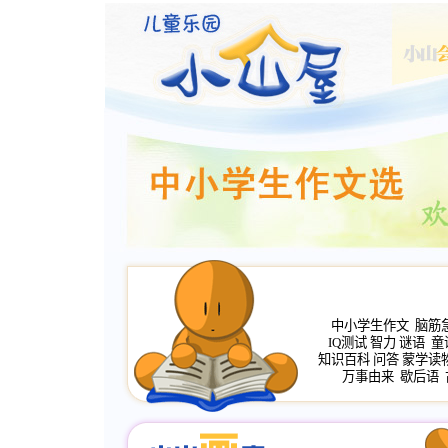
中小学生作文
脑筋
IQ测试
智力
谜语
童
知识百科
问答
蒙学读
万事由来
歇后语