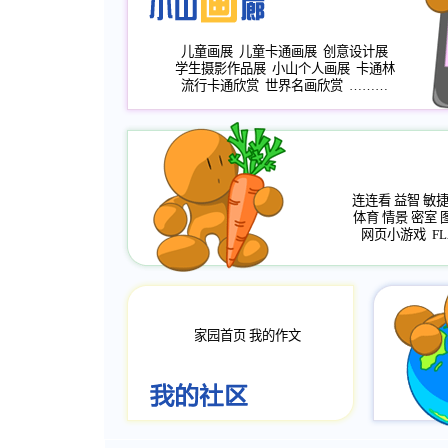
儿童画展
儿童卡通画展
创意设计展
学生摄影作品展
小山个人画展
卡通林
流行卡通欣赏
世界名画欣赏
………
连连看
益智
敏
体育
情景
密室
网页小游戏
FL
家园首页
我的作文