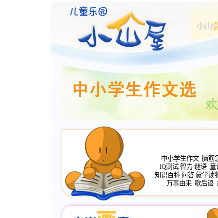
中小学生作文
脑筋
IQ测试
智力
谜语
童
知识百科
问答
蒙学读
万事由来
歇后语