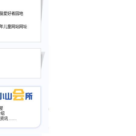
迎接小山屋建站10周
电脑爱好者园地
提前启用，小山屋全面
山会所、小山书斋、
少年儿童网站网址
加多个新栏目。。
网升级改版，增加
，作文宝典改版。
目全面大改版
改版
屋
介绍
·资讯
……