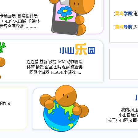
2008.11.20
为
[
菜鸟
学园
]
年，2009版
卡通画展
创意设计展
小山个人画展
卡通林
升级改版，小
世界名画欣赏
………
[
童网
导航
]
小山画廊均增
2008.11.1
作文
评分、顶功能
2008.6.1
各栏
连连看
益智
敏捷
MM
动作冒险
2008.2.12
论坛
体育
情景
密室
图片观察
综合类
网页小游戏
FLASH小游戏......
的作文
我的小山
小山自我
关于小山屋
文摘