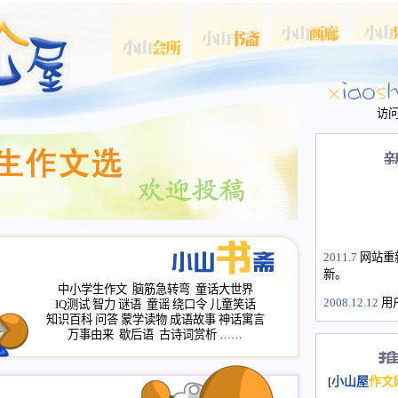
访
2011.7
网站重
新。
中小学生作文
脑筋急转弯
童话大世界
2008.12.12
用
IQ测试
智力
谜语
童谣
绕口令
儿童笑话
山屋主站、作
知识百科
问答
蒙学读物
成语故事
神话寓言
长会、家园网
万事由来
歇后语
古诗词赏析
……
次注册全部通
2008.12.12
家
[
小山屋
作文
名：s.xiaosha