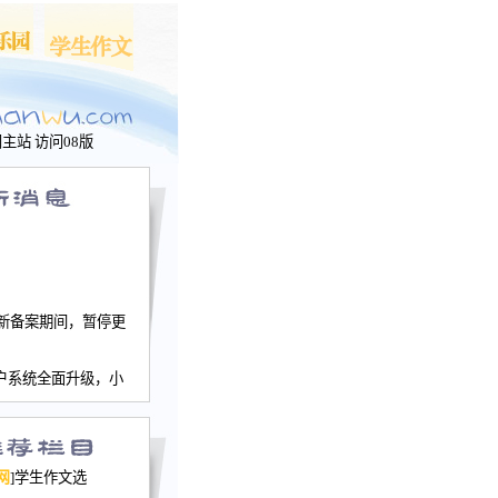
问主站
访问08版
新备案期间，暂停更
户系统全面升级，小
文网、学生作文、家
－个人空间，用户一
行。
园网正式运行，域
网
]学生作文选
nwu.com。