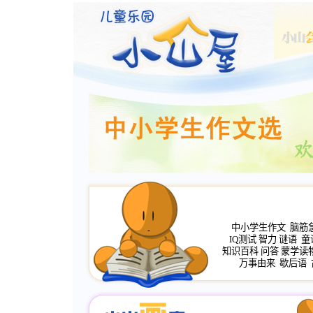
中小学生作文
脑筋
IQ测试
智力
谜语
童
知识百科
问答
蒙学读
万事由来
歇后语