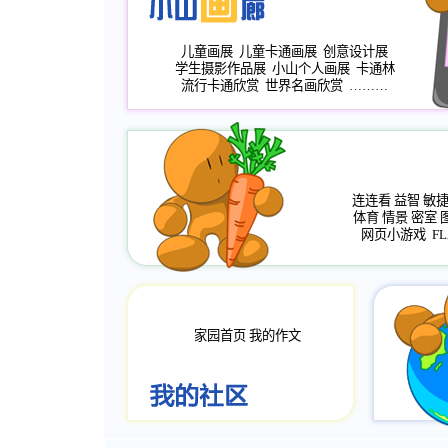
儿童画展
儿童卡通画展
创意设计展
学生摄影作品展
小山个人画展
卡通林
流行卡通欣赏
世界名画欣赏
………
连连看
益智
敏
体育
情景
密室
网页小游戏
FL
家园首页
我的作文