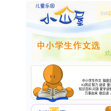
中小学生作文
脑筋
IQ测试
智力
谜语
童
知识百科
问答
蒙学读
万事由来
歇后语