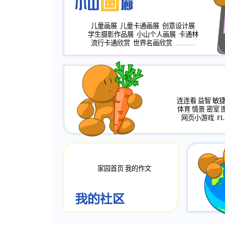
儿童画展
儿童卡通画展
创意设计展
学生摄影作品展
小山个人画展
卡通林
流行卡通欣赏
世界名画欣赏
………
连连看
益智
敏
体育
情景
密室
网页小游戏
FL
家园首页
我的作文