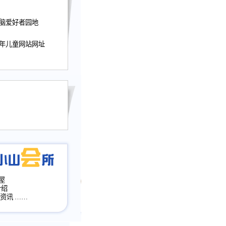
迎接小山屋建站10周
电脑爱好者园地
提前启用，小山屋全面
山会所、小山书斋、
加多个新栏目。。
少年儿童网站网址
网升级改版，增加
，作文宝典改版。
目全面大改版
改版
屋
介绍
·资讯
……