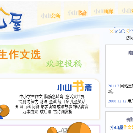
访
2011.7
网站重
新。
中小学生作文
脑筋急转弯
童话大世界
2008.12.12
用
IQ测试
智力
谜语
童谣
绕口令
儿童笑话
山屋主站、作
知识百科
问答
蒙学读物
成语故事
神话寓言
长会、家园网
万事由来
歇后语
古诗词赏析
……
次注册全部通
2008.12.12
家
[
小山屋
作文
名：s.xiaosha