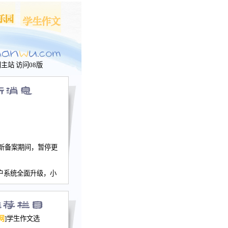
问主站
访问08版
新备案期间，暂停更
户系统全面升级，小
文网、学生作文、家
－个人空间，用户一
行。
园网正式运行，域
网
]学生作文选
nwu.com。