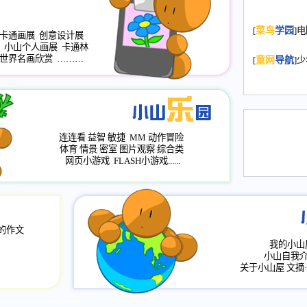
2008.11.20
为
[
菜鸟
学园
]
年，2009版
卡通画展
创意设计展
升级改版，小
小山个人画展
卡通林
世界名画欣赏
………
小山画廊均增
[
童网
导航
]
2008.11.1
作文
评分、顶功能
2008.6.1
各栏
连连看
益智
敏捷
MM
动作冒险
2008.2.12
论坛
体育
情景
密室
图片观察
综合类
网页小游戏
FLASH小游戏......
的作文
我的小山
小山自我
关于小山屋
文摘