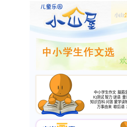
中小学生作文
脑筋
IQ测试
智力
谜语
童
知识百科
问答
蒙学读
万事由来
歇后语