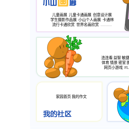
儿童画展
儿童卡通画展
创意设计展
学生摄影作品展
小山个人画展
卡通林
流行卡通欣赏
世界名画欣赏
………
连连看
益智
敏
体育
情景
密室
网页小游戏
FL
家园首页
我的作文