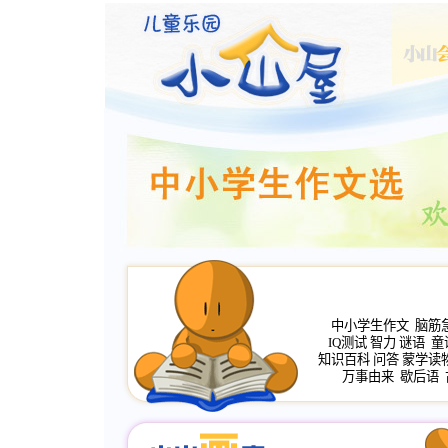
中小学生作文
脑筋
IQ测试
智力
谜语
童
知识百科
问答
蒙学读
万事由来
歇后语