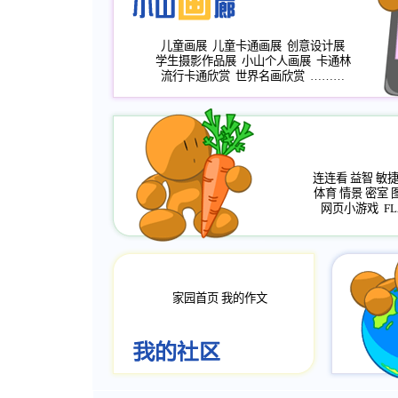
儿童画展
儿童卡通画展
创意设计展
学生摄影作品展
小山个人画展
卡通林
流行卡通欣赏
世界名画欣赏
………
连连看
益智
敏
体育
情景
密室
网页小游戏
FL
家园首页
我的作文