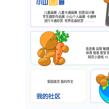
儿童画展
儿童卡通画展
创意设计展
学生摄影作品展
小山个人画展
卡通林
流行卡通欣赏
世界名画欣赏
………
连连看
益智
敏
体育
情景
密室
网页小游戏
FL
家园首页
我的作文