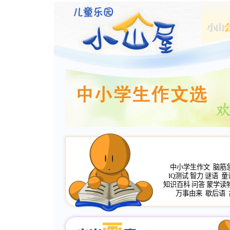
中小学生作文
脑筋
IQ测试
智力
谜语
童
知识百科
问答
蒙学读
万事由来
歇后语