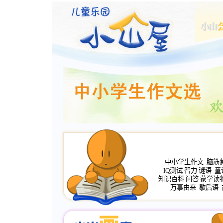
中小学生作文
脑筋
IQ测试
智力
谜语
童
知识百科
问答
蒙学读
万事由来
歇后语