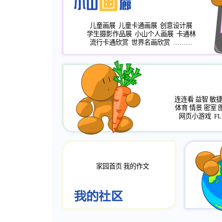
儿童画展
儿童卡通画展
创意设计展
学生摄影作品展
小山个人画展
卡通林
流行卡通欣赏
世界名画欣赏
………
连连看
益智
敏
体育
情景
密室
网页小游戏
FL
家园首页
我的作文