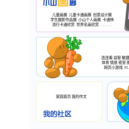
儿童画展
儿童卡通画展
创意设计展
学生摄影作品展
小山个人画展
卡通林
流行卡通欣赏
世界名画欣赏
………
连连看
益智
敏
体育
情景
密室
网页小游戏
FL
家园首页
我的作文