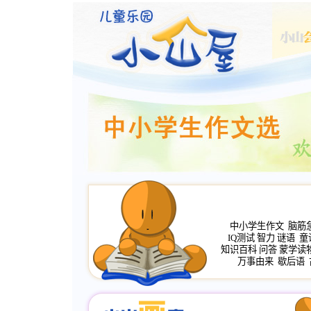
中小学生作文
脑筋
IQ测试
智力
谜语
童
知识百科
问答
蒙学读
万事由来
歇后语