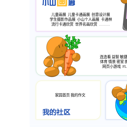
儿童画展
儿童卡通画展
创意设计展
学生摄影作品展
小山个人画展
卡通林
流行卡通欣赏
世界名画欣赏
………
连连看
益智
敏
体育
情景
密室
网页小游戏
FL
家园首页
我的作文