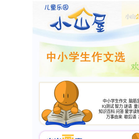
中小学生作文
脑筋
IQ测试
智力
谜语
童
知识百科
问答
蒙学读
万事由来
歇后语