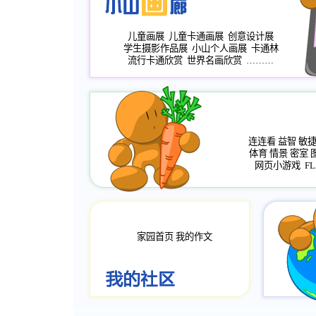
儿童画展
儿童卡通画展
创意设计展
学生摄影作品展
小山个人画展
卡通林
流行卡通欣赏
世界名画欣赏
………
连连看
益智
敏
体育
情景
密室
网页小游戏
FL
家园首页
我的作文