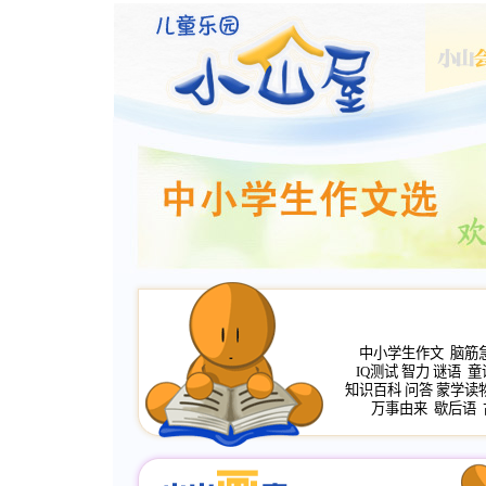
中小学生作文
脑筋
IQ测试
智力
谜语
童
知识百科
问答
蒙学读
万事由来
歇后语