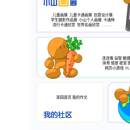
儿童画展
儿童卡通画展
创意设计展
学生摄影作品展
小山个人画展
卡通林
流行卡通欣赏
世界名画欣赏
………
连连看
益智
敏
体育
情景
密室
网页小游戏
FL
家园首页
我的作文