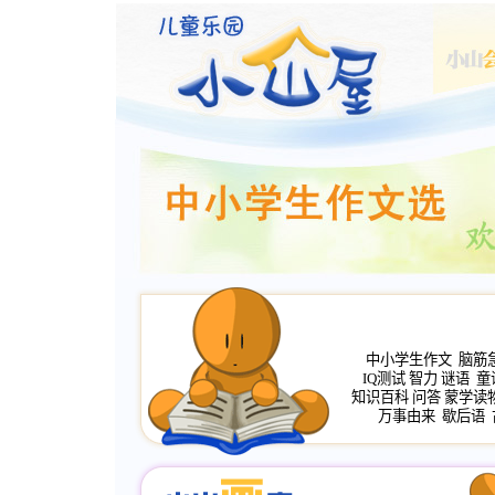
中小学生作文
脑筋
IQ测试
智力
谜语
童
知识百科
问答
蒙学读
万事由来
歇后语