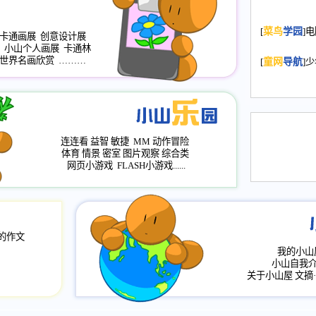
2008.11.20
为
[
菜鸟
学园
]
年，2009版
卡通画展
创意设计展
小山个人画展
卡通林
升级改版，小
世界名画欣赏
………
[
童网
导航
]
小山画廊均增
2008.11.1
作文
评分、顶功能
2008.6.1
各栏
连连看
益智
敏捷
MM
动作冒险
2008.2.12
论坛
体育
情景
密室
图片观察
综合类
网页小游戏
FLASH小游戏......
的作文
我的小山
小山自我
关于小山屋
文摘