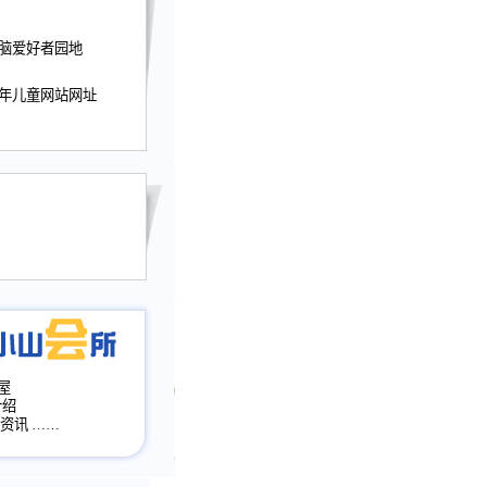
迎接小山屋建站10周
电脑爱好者园地
提前启用，小山屋全面
山会所、小山书斋、
少年儿童网站网址
加多个新栏目。。
网升级改版，增加
，作文宝典改版。
目全面大改版
改版
屋
介绍
·资讯
……