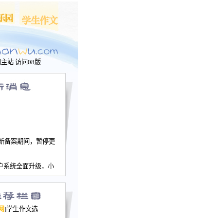
问主站
访问08版
新备案期间，暂停更
户系统全面升级，小
文网、学生作文、家
－个人空间，用户一
行。
园网正式运行，域
网
]学生作文选
nwu.com。