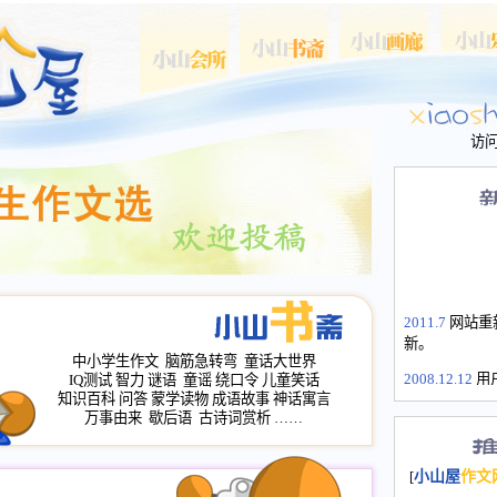
访
2011.7
网站重
新。
中小学生作文
脑筋急转弯
童话大世界
2008.12.12
用
IQ测试
智力
谜语
童谣
绕口令
儿童笑话
山屋主站、作
知识百科
问答
蒙学读物
成语故事
神话寓言
长会、家园网
万事由来
歇后语
古诗词赏析
……
次注册全部通
2008.12.12
家
[
小山屋
作文
名：s.xiaosha