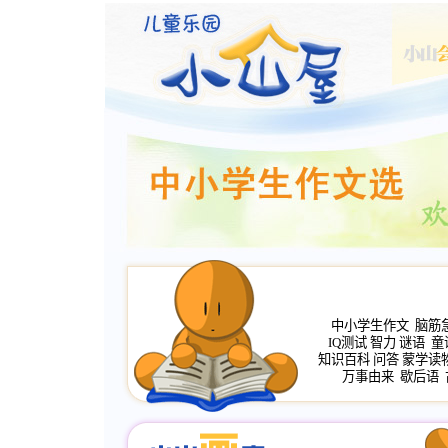
中小学生作文
脑筋
IQ测试
智力
谜语
童
知识百科
问答
蒙学读
万事由来
歇后语