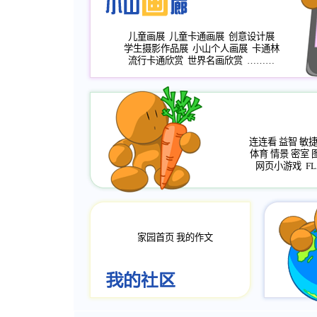
儿童画展
儿童卡通画展
创意设计展
学生摄影作品展
小山个人画展
卡通林
流行卡通欣赏
世界名画欣赏
………
连连看
益智
敏
体育
情景
密室
网页小游戏
FL
家园首页
我的作文