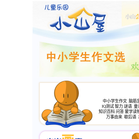
中小学生作文
脑筋
IQ测试
智力
谜语
童
知识百科
问答
蒙学读
万事由来
歇后语