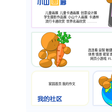
儿童画展
儿童卡通画展
创意设计展
学生摄影作品展
小山个人画展
卡通林
流行卡通欣赏
世界名画欣赏
………
连连看
益智
敏
体育
情景
密室
网页小游戏
FL
家园首页
我的作文