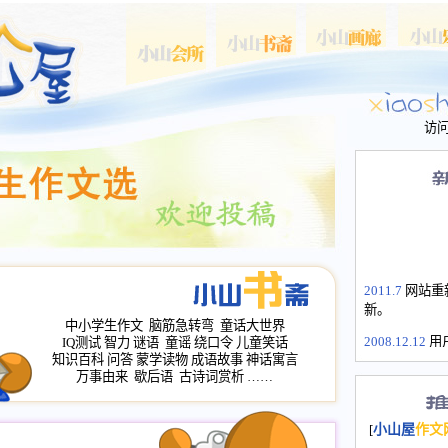
访
2011.7
网站重
新。
中小学生作文
脑筋急转弯
童话大世界
2008.12.12
用
IQ测试
智力
谜语
童谣
绕口令
儿童笑话
山屋主站、作
知识百科
问答
蒙学读物
成语故事
神话寓言
长会、家园网
万事由来
歇后语
古诗词赏析
……
次注册全部通
2008.12.12
家
[
小山屋
作文
名：s.xiaosha