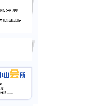
迎接小山屋建站10周
电脑爱好者园地
提前启用，小山屋全面
山会所、小山书斋、
少年儿童网站网址
加多个新栏目。。
网升级改版，增加
，作文宝典改版。
目全面大改版
改版
屋
介绍
·资讯
……