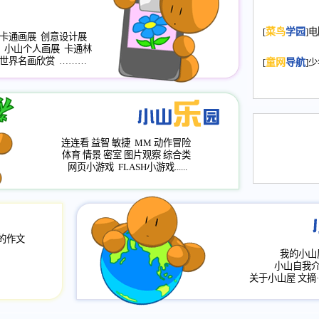
2008.11.20
为
[
菜鸟
学园
]
年，2009版
卡通画展
创意设计展
小山个人画展
卡通林
升级改版，小
世界名画欣赏
………
[
童网
导航
]
小山画廊均增
2008.11.1
作文
评分、顶功能
2008.6.1
各栏
连连看
益智
敏捷
MM
动作冒险
2008.2.12
论坛
体育
情景
密室
图片观察
综合类
网页小游戏
FLASH小游戏......
的作文
我的小山
小山自我
关于小山屋
文摘