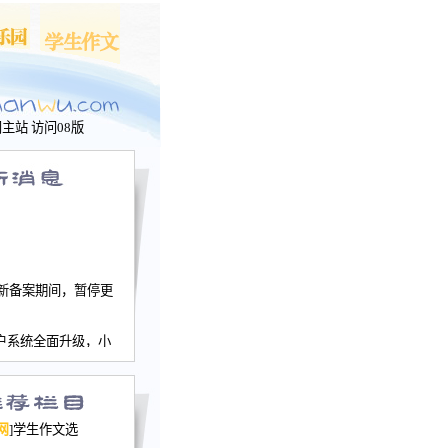
问主站
访问08版
新备案期间，暂停更
户系统全面升级，小
文网、学生作文、家
－个人空间，用户一
行。
园网正式运行，域
网
]学生作文选
nwu.com。