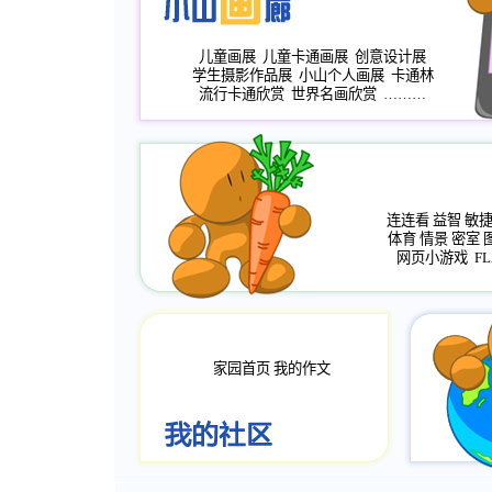
儿童画展
儿童卡通画展
创意设计展
学生摄影作品展
小山个人画展
卡通林
流行卡通欣赏
世界名画欣赏
………
连连看
益智
敏
体育
情景
密室
网页小游戏
FL
家园首页
我的作文