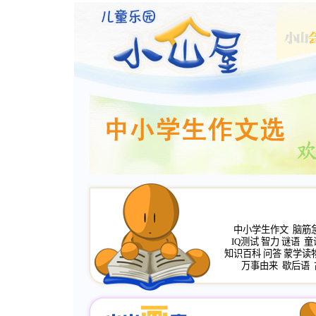
中小学生作文
脑筋
IQ测试
智力
谜语
童
知识百科
问答
蒙学读
万事由来
歇后语