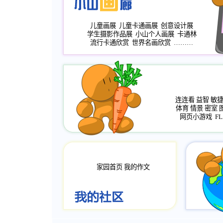
儿童画展
儿童卡通画展
创意设计展
学生摄影作品展
小山个人画展
卡通林
流行卡通欣赏
世界名画欣赏
………
连连看
益智
敏
体育
情景
密室
网页小游戏
FL
家园首页
我的作文