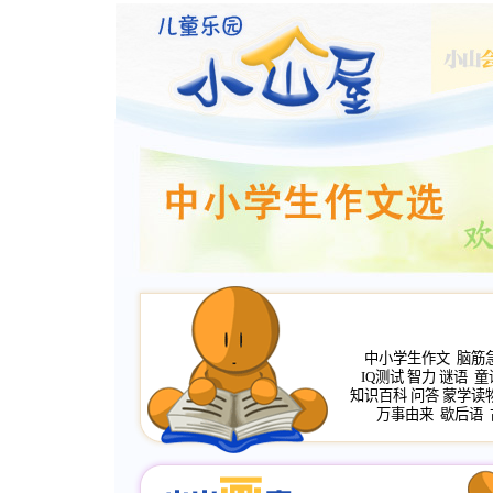
中小学生作文
脑筋
IQ测试
智力
谜语
童
知识百科
问答
蒙学读
万事由来
歇后语