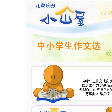
中小学生作文
脑筋
IQ测试
智力
谜语
童
知识百科
问答
蒙学读
万事由来
歇后语