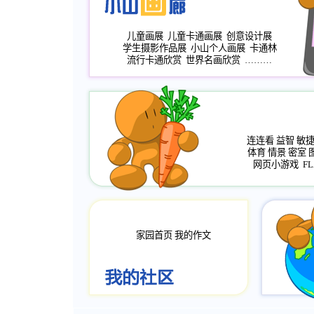
儿童画展
儿童卡通画展
创意设计展
学生摄影作品展
小山个人画展
卡通林
流行卡通欣赏
世界名画欣赏
………
连连看
益智
敏
体育
情景
密室
网页小游戏
FL
家园首页
我的作文