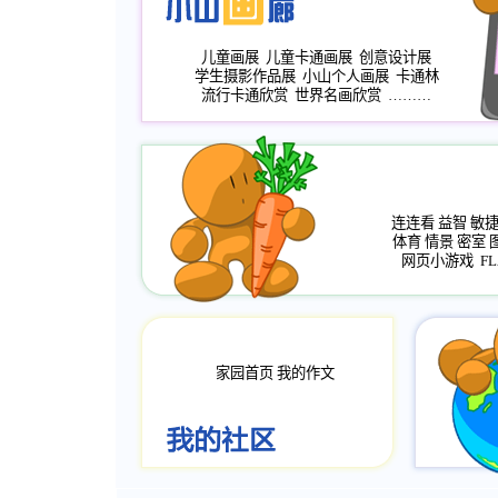
儿童画展
儿童卡通画展
创意设计展
学生摄影作品展
小山个人画展
卡通林
流行卡通欣赏
世界名画欣赏
………
连连看
益智
敏
体育
情景
密室
网页小游戏
FL
家园首页
我的作文