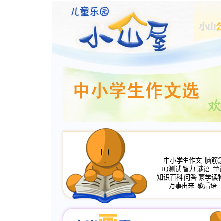
中小学生作文
脑筋
IQ测试
智力
谜语
童
知识百科
问答
蒙学读
万事由来
歇后语